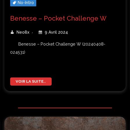
No-Intro
Benesse – Pocket Challenge W
Neo8x
9 Avril 2024
Benesse – Pocket Challenge W (20240408-
024531)
VOIR LA SUITE..