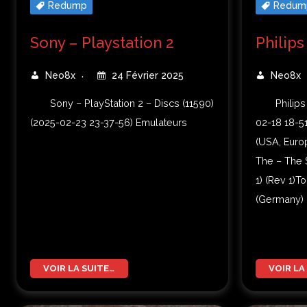
Redump
Redum
Sony – Playstation 2
Philips
Neo8x
24 Février 2025
Neo8x
Sony – PlayStation 2 – Discs (11590)
Philips
(2025-02-23 23-37-56) Emulateurs
02-18 18-5
(USA, Euro
The – The S
1) (Rev 1)
(Germany) (
VOIR LA SUITE…
VOIR LA