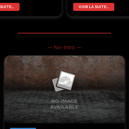
 SUITE…
VOIR LA SUITE…
— No-Intro —