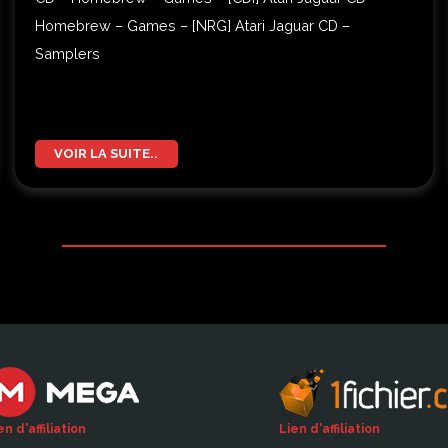
Homebrew – Games – [NRG] Atari Jaguar CD –
Samplers
VOIR LA SUITE..
en d'affiliation
Lien d'affiliation