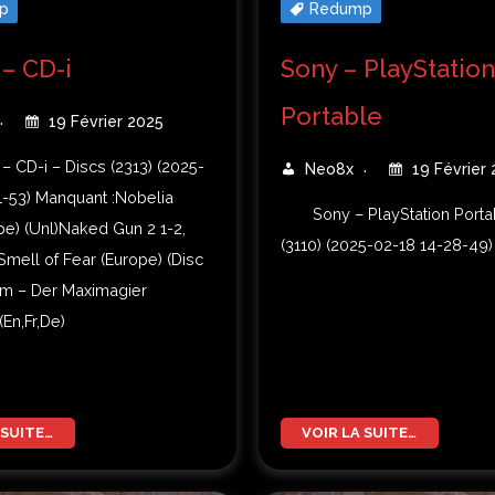
p
Redump
 – CD-i
Sony – PlayStation
Portable
19 Février 2025
 – CD-i – Discs (2313) (2025-
Neo8x
19 Février
1-53) Manquant :Nobelia
Sony – PlayStation Porta
pe) (Unl)Naked Gun 2 1-2,
(3110) (2025-02-18 14-28-49)
mell of Fear (Europe) (Disc
Tom – Der Maximagier
En,Fr,De)
 SUITE…
VOIR LA SUITE…