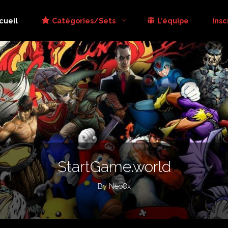
cueil
Catégories/Sets
L’équipe
Insc
StartGame.world
By Neo8x